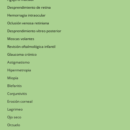
Desprendimiento de retina
Hemorragia intraocular
Oclusión venosa retiniana
Desprendimiento vítreo posterior
Moscas volantes
Revisión oftalmológica infantil
Glaucoma crónico
Astigmatismo
Hipermetropia
Miopía
Blefaritis
Conjuntivitis
Erosión corneal
Lagrimeo
Ojo seco
Orzuelo