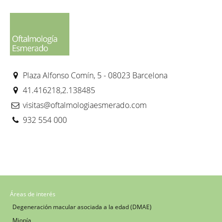
Plaza Alfonso Comín, 5 - 08023 Barcelona
41.416218,2.138485
visitas@oftalmologiaesmerado.com
932 554 000
Áreas de interés
Degeneración macular asociada a la edad (DMAE)
Miopía