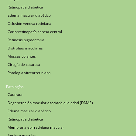
Retinopatía diabética
Edema macular diabético
Oclusión venosa retiniana
Coriorretinopatía serosa central
Retinosis pigmentaria
Distrofias maculares
Moscas volantes
Cirugía de catarata
Patología vítreorretiniana
Patologías
Catarata
Degeneración macular asociada a la edad (DMAE)
Edema macular diabético
Retinopatía diabética
Membrana epirretiniana macular
Agujero macular