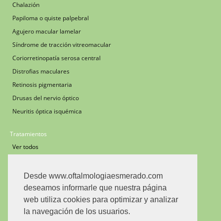
Chalazión
Papiloma o quiste palpebral
Agujero macular lamelar
Síndrome de tracción vitreomacular
Coriorretinopatía serosa central
Distrofias maculares
Retinosis pigmentaria
Drusas del nervio óptico
Neuritis óptica isquémica
Tratamientos
Ver todos
Cirugía de catarata
Cirugía de retina y vítreo
Desde www.oftalmologiaesmerado.com
Cirugía del desprendimiento de retina
deseamos informarle que nuestra página
web utiliza cookies para optimizar y analizar
Inyecciones intravítreas
la navegación de los usuarios.
Implante de dexametasona