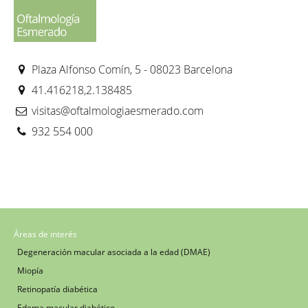
Plaza Alfonso Comín, 5 - 08023 Barcelona
41.416218,2.138485
visitas@oftalmologiaesmerado.com
932 554 000
Áreas de interés
Degeneración macular asociada a la edad (DMAE)
Miopía
Retinopatía diabética
Edema macular diabético