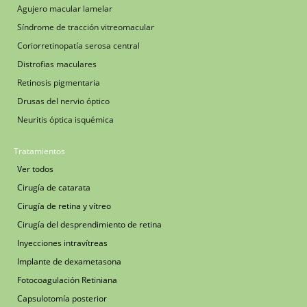
Agujero macular lamelar
Síndrome de tracción vitreomacular
Coriorretinopatía serosa central
Distrofias maculares
Retinosis pigmentaria
Drusas del nervio óptico
Neuritis óptica isquémica
Tratamientos
Ver todos
Cirugía de catarata
Cirugía de retina y vítreo
Cirugía del desprendimiento de retina
Inyecciones intravítreas
Implante de dexametasona
Fotocoagulación Retiniana
Capsulotomía posterior