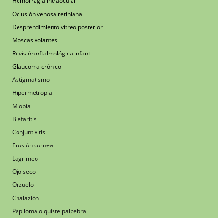
Hemorragia intraocular
Oclusión venosa retiniana
Desprendimiento vítreo posterior
Moscas volantes
Revisión oftalmológica infantil
Glaucoma crónico
Astigmatismo
Hipermetropia
Miopía
Blefaritis
Conjuntivitis
Erosión corneal
Lagrimeo
Ojo seco
Orzuelo
Chalazión
Papiloma o quiste palpebral