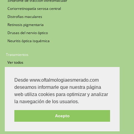
Síndrome de tracción vitreomacular
Coriorretinopatía serosa central
Distrofias maculares
Retinosis pigmentaria
Drusas del nervio óptico
Neuritis óptica isquémica
Tratamientos
Ver todos
Cirugía de catarata
Cirugía de retina y vítreo
Desde www.oftalmologiaesmerado.com
Cirugía del desprendimiento de retina
deseamos informarle que nuestra página
web utiliza cookies para optimizar y analizar
Inyecciones intravítreas
la navegación de los usuarios.
Implante de dexametasona
Fotocoagulación Retiniana
Acepto
Capsulotomía posterior
Iridotomía periférica