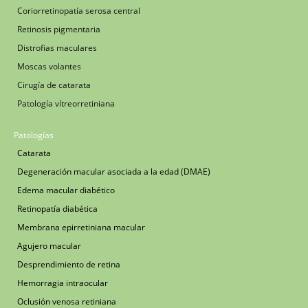
Coriorretinopatía serosa central
Retinosis pigmentaria
Distrofias maculares
Moscas volantes
Cirugía de catarata
Patología vítreorretiniana
Patologías
Catarata
Degeneración macular asociada a la edad (DMAE)
Edema macular diabético
Retinopatía diabética
Membrana epirretiniana macular
Agujero macular
Desprendimiento de retina
Hemorragia intraocular
Oclusión venosa retiniana