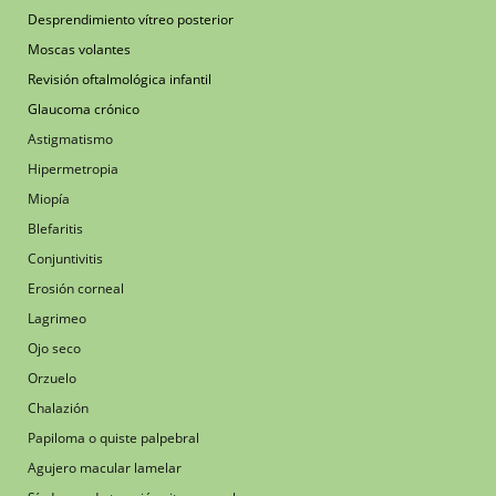
Desprendimiento vítreo posterior
Moscas volantes
Revisión oftalmológica infantil
Glaucoma crónico
Astigmatismo
Hipermetropia
Miopía
Blefaritis
Conjuntivitis
Erosión corneal
Lagrimeo
Ojo seco
Orzuelo
Chalazión
Papiloma o quiste palpebral
Agujero macular lamelar