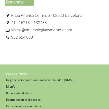
Plaza Alfonso Comín, 5 - 08023 Barcelona
41.416218,2.138485
visitas@oftalmologiaesmerado.com
932 554 000
Áreas de interés
Degeneración macular asociada a la edad (DMAE)
Miopía
Retinopatía diabética
Edema macular diabético
Oclusión venosa retiniana