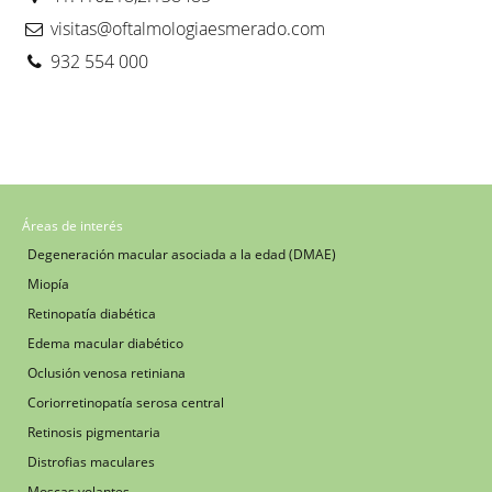
visitas@oftalmologiaesmerado.com
932 554 000
Áreas de interés
Degeneración macular asociada a la edad (DMAE)
Miopía
Retinopatía diabética
Edema macular diabético
Oclusión venosa retiniana
Coriorretinopatía serosa central
Retinosis pigmentaria
Distrofias maculares
Moscas volantes