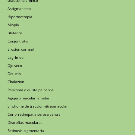
Glaucoma crónico
Astigmatismo
Hipermetropia
Miopía
Blefaritis
Conjuntivitis
Erosión corneal
Lagrimeo
Ojo seco
Orzuelo
Chalazión
Papiloma o quiste palpebral
Agujero macular lamelar
Síndrome de tracción vitreomacular
Coriorretinopatía serosa central
Distrofias maculares
Retinosis pigmentaria